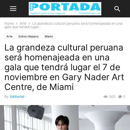
Home
Arte
La grandeza cultural peruana será homenajeada en una
gala que tendrá lugar...
Arte
Exitos Hispano
Miami
La grandeza cultural peruana
será homenajeada en una
gala que tendrá lugar el 7 de
noviembre en Gary Nader Art
Centre, de Miami
By
Editorial
-
563
0