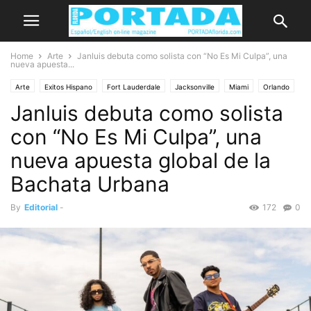
Home
Arte
Janluis debuta como solista con “No Es Mi Culpa”, una
nueva apuesta...
Arte
Exitos Hispano
Fort Lauderdale
Jacksonville
Miami
Orlando
Janluis debuta como solista
West Palm Beach
con “No Es Mi Culpa”, una
nueva apuesta global de la
Bachata Urbana
By
Editorial
-
172
0